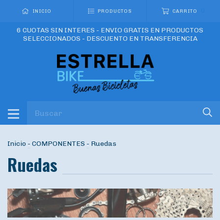
0
INICIO
PRODUCTOS
CARRITO
6 CUOTAS SIN INTERES - ENVIO GRATIS EN PRODUCTOS
SELECCIONADOS - DESCUENTO EN TRANSFERENCIA
Inicio
-
COMPONENTES
-
Ruedas
Ruedas