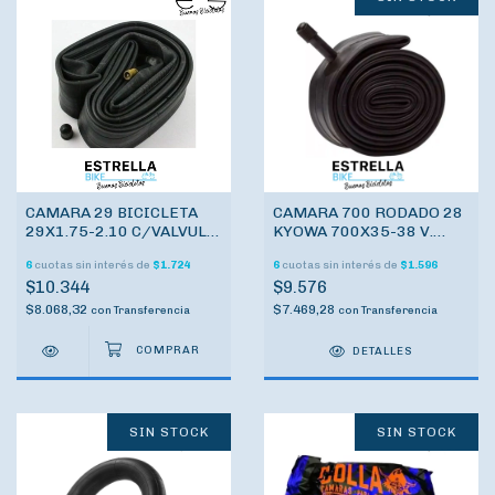
CAMARA 29 BICICLETA
CAMARA 700 RODADO 28
29X1.75-2.10 C/VALVULA
KYOWA 700X35-38 V.
DE AUTO
AUTO
6
cuotas sin interés de
$1.724
6
cuotas sin interés de
$1.596
$10.344
$9.576
$8.068,32
$7.469,28
con
Transferencia
con
Transferencia
DETALLES
SIN STOCK
SIN STOCK