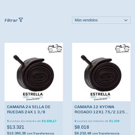
Filtrar
CAMARA 24 SILLA DE
CAMARA 12 KYOWA
RUEDAS 24X 1 3/8
RODADO 12X1.75/2.125
VALVULA AUTO
6
cuotas sin interés de
$2.220,17
6
cuotas sin interés de
$1.336
$13.321
$8.016
$10.390,38
$6.252,48
con
Transferencia
con
Transferencia