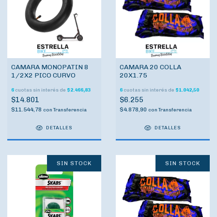
CAMARA MONOPATIN 8
CAMARA 20 COLLA
1/2X2 PICO CURVO
20X1.75
6
cuotas sin interés de
$2.466,83
6
cuotas sin interés de
$1.042,50
$14.801
$6.255
$11.544,78
$4.878,90
con
Transferencia
con
Transferencia
DETALLES
DETALLES
SIN STOCK
SIN STOCK