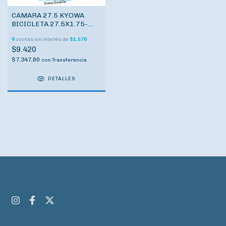
CAMARA 27.5 KYOWA
BICICLETA 27.5X1.75-
2.125 C/VALVULA AUTO
6
cuotas sin interés de
$1.570
48MM
$9.420
$7.347,60
con
Transferencia
DETALLES