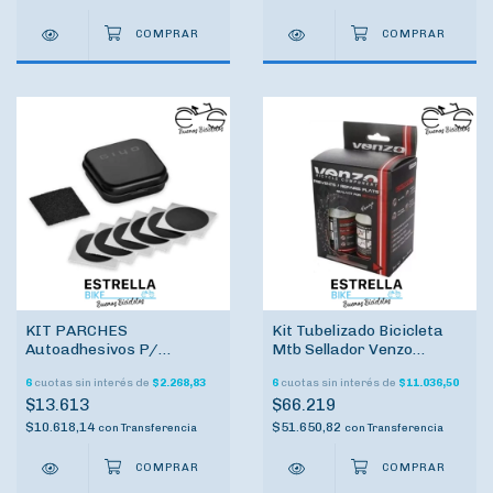
KIT PARCHES
Kit Tubelizado Bicicleta
Autoadhesivos P/
Mtb Sellador Venzo
Bicicleta GIYO
Tubeless
6
cuotas sin interés de
$2.268,83
6
cuotas sin interés de
$11.036,50
$13.613
$66.219
$10.618,14
$51.650,82
con
Transferencia
con
Transferencia