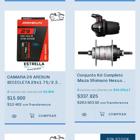
Conjunto Kit Completo
CAMARA 29 ARISUN
Maza Shimano Nexus
BICICLETA 29x1.75/2.35
Cambios Internos 3v
C/ Válvula de Auto 48mm
6
cuotas sin interés de
$56.304,17
6
cuotas sin interés de
$2.650
47/60-622/630
$337.825
$15.900
$263.503,50
con
Transferencia
$12.402
con
Transferencia
SIN STOCK