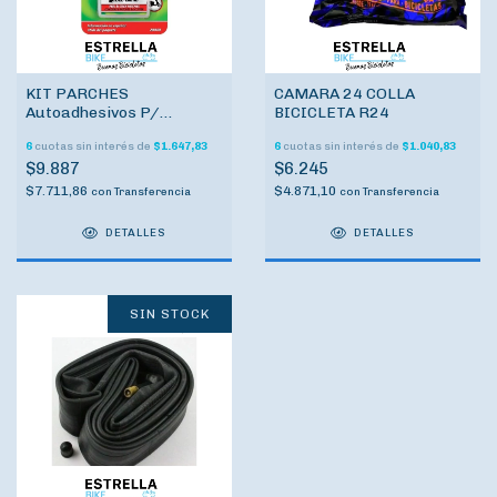
KIT PARCHES
CAMARA 24 COLLA
Autoadhesivos P/
BICICLETA R24
Bicicleta Slime Skabs
6
cuotas sin interés de
$1.647,83
6
cuotas sin interés de
$1.040,83
$9.887
$6.245
$7.711,86
$4.871,10
con
Transferencia
con
Transferencia
DETALLES
DETALLES
SIN STOCK