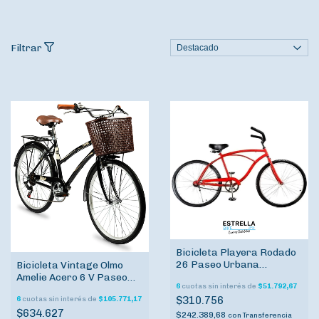
Filtrar
Bicicleta Playera Rodado
26 Paseo Urbana
Bicicleta Vintage Olmo
Contrapedal
Amelie Acero 6 V Paseo
6
cuotas sin interés de
$51.792,67
Dama Urbana
$310.756
6
cuotas sin interés de
$105.771,17
$634.627
$242.389,68
con
Transferencia