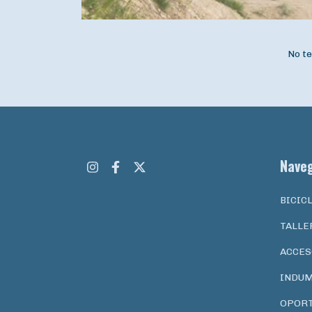
No te
Nave
BICIC
TALLE
ACCES
INDUM
OPOR