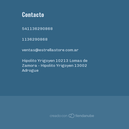
Contacto
541136290868
1136290868
ventas@estrellastore.com.ar
Hipolito Yrigoyen 10213 Lomas de
Zamora - Hipolito Yrigoyen 13002
Adrogue