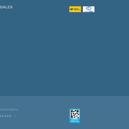
SALES
 reservados.
sá acá.
/