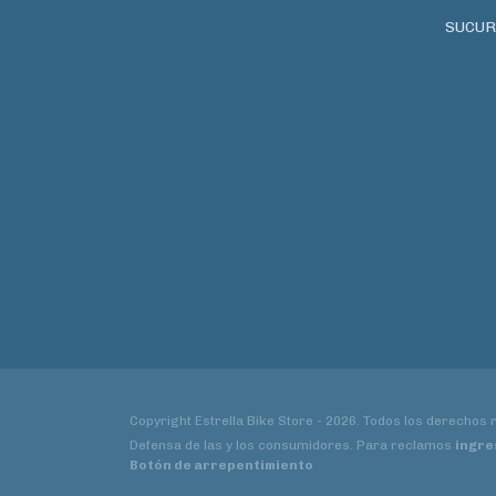
SUCUR
Copyright Estrella Bike Store - 2026. Todos los derechos
Defensa de las y los consumidores. Para reclamos
ingre
Botón de arrepentimiento