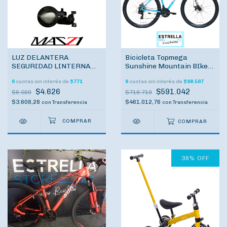
LUZ DELANTERA
Bicicleta Topmega
SEGURIDAD LINTERNA
Sunshine Mountain BIke
MAZZI
rodado 29 MTB
6
cuotas sin interés de
$771
6
cuotas sin interés de
$98.507
Suspensión Freno a Disco
$4.626
$591.042
Shimano
$6.500
$718.719
$3.608,28
$461.012,76
con
Transferencia
con
Transferencia
COMPRAR
38
%
OFF