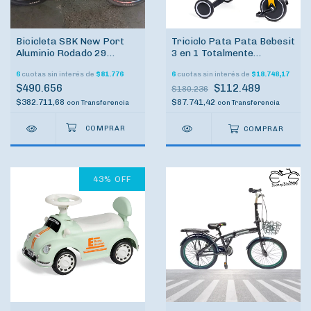
Bicicleta SBK New Port
Triciclo Pata Pata Bebesit
Aluminio Rodado 29
3 en 1 Totalmente
Frenos hidraulicos
regulable
6
cuotas sin interés de
$81.776
6
cuotas sin interés de
$18.748,17
OPORTUNIDAD
$490.656
$112.489
REACONDICIONADA
$180.236
$382.711,68
$87.741,42
con
Transferencia
con
Transferencia
COMPRAR
43
%
OFF