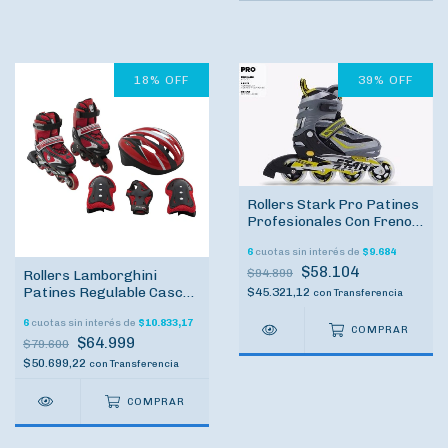
18
%
OFF
39
%
OFF
Rollers Stark Pro Patines
Profesionales Con Freno
Regulables OUTLET
6
cuotas sin interés de
$9.684
$58.104
$94.899
Rollers Lamborghini
Patines Regulable Casco
$45.321,12
con
Transferencia
Portecciones Codera
6
cuotas sin interés de
$10.833,17
Rodillera OUTLET
COMPRAR
$64.999
$79.600
$50.699,22
con
Transferencia
COMPRAR