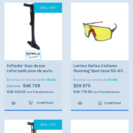
26
%
OFF
Inflador Giyo de pie
Lentes Gafas Ciclismo
reforzado pico de auto
Running Sportace SS-858
pico de bicicleta
Cristales intercambiables
6
cuotas sin interés de
$7.784,83
6
cuotas sin interés de
$9.995
TRANSPARENTE ROJO
$46.709
$59.970
$62.949
$36.433,02
$46.776,60
con
Transferencia
con
Transferencia
COMPRAR
40
%
OFF