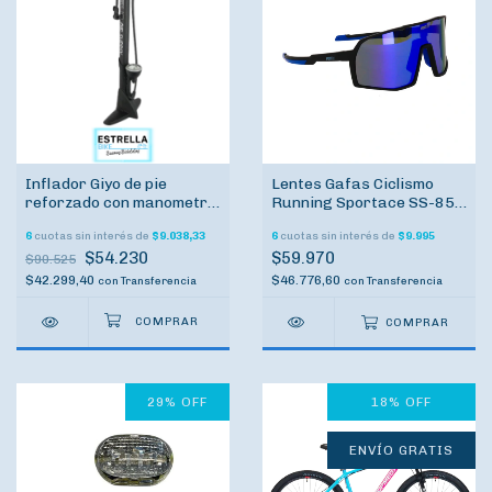
Inflador Giyo de pie
Lentes Gafas Ciclismo
reforzado con manometro
Running Sportace SS-858
pico de auto pico de
Cristales intercambiables
6
cuotas sin interés de
$9.038,33
6
cuotas sin interés de
$9.995
bicicleta
NEGRO AZUL AZUL
$54.230
$59.970
$90.525
$42.299,40
$46.776,60
con
Transferencia
con
Transferencia
COMPRAR
29
%
OFF
18
%
OFF
ENVÍO GRATIS