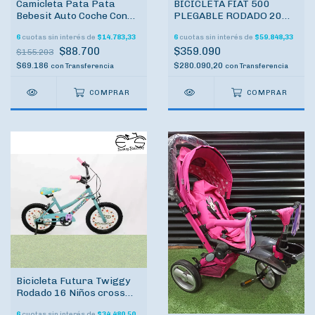
Camicleta Pata Pata
BICICLETA FIAT 500
Bebesit Auto Coche Con
PLEGABLE RODADO 20
Musica y Luces
OPORTUNIDAD
6
cuotas sin interés de
$14.783,33
6
cuotas sin interés de
$59.848,33
$88.700
$359.090
$155.203
$69.186
$280.090,20
con
Transferencia
con
Transferencia
COMPRAR
COMPRAR
Bicicleta Futura Twiggy
Rodado 16 Niños cross
con Rueditas OUTLET
6
cuotas sin interés de
$34.480,50