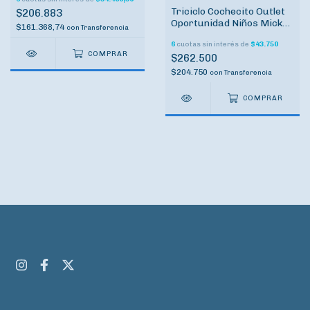
Triciclo Cochecito Outlet
$206.883
Oportunidad Niños Mickey
$161.368,74
con
Transferencia
Minnie
6
cuotas sin interés de
$43.750
COMPRAR
$262.500
$204.750
con
Transferencia
COMPRAR