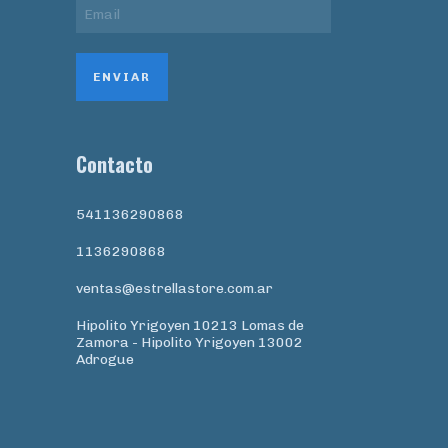
Contacto
541136290868
1136290868
ventas@estrellastore.com.ar
Hipolito Yrigoyen 10213 Lomas de
Zamora - Hipolito Yrigoyen 13002
Adrogue