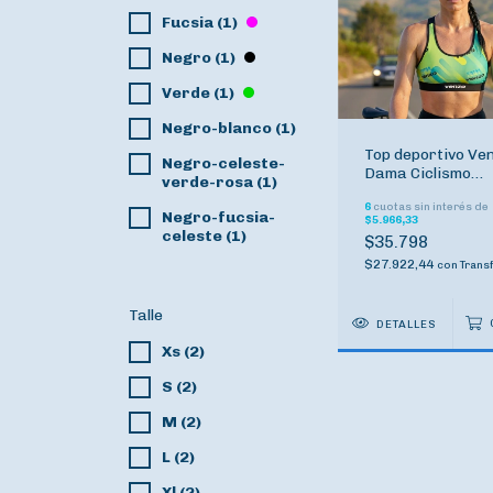
Fucsia (1)
Negro (1)
Verde (1)
Negro-blanco (1)
Top deportivo Ve
Negro-celeste-
Dama Ciclismo
verde-rosa (1)
Indumentaria
6
cuotas sin interés de
Negro-fucsia-
$5.966,33
celeste (1)
$35.798
$27.922,44
con
Trans
Talle
DETALLES
Xs (2)
S (2)
M (2)
L (2)
Xl (2)