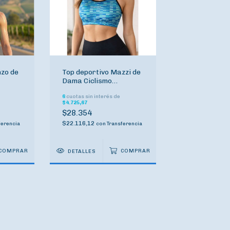
nzo de
Top deportivo Mazzi de
Dama Ciclismo
Indumentaria
6
cuotas sin interés de
$4.725,67
$28.354
$22.116,12
ferencia
con
Transferencia
COMPRAR
DETALLES
COMPRAR