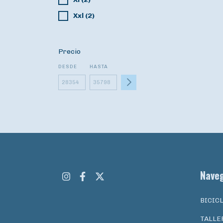
Xxl (2)
Precio
DESDE
HASTA
Nave
BICIC
TALLE