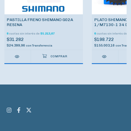
PASTILLA FRENO SHIMANO G02A
PLATO SHIMANO S
RESINA
1/M7130-1 34 DI
6
cuotas sin interés de
$5.213,67
6
cuotas sin interés de
$3
$31.282
$198.722
$24.399,96
$155.003,16
con
Transferencia
con
Transf