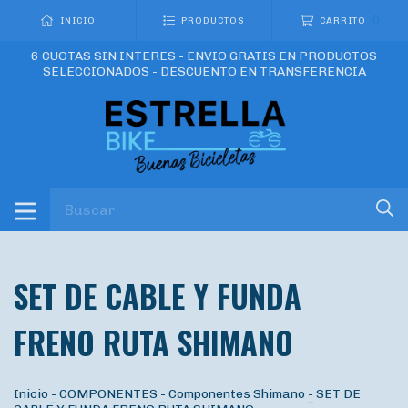
0
INICIO
PRODUCTOS
CARRITO
6 CUOTAS SIN INTERES - ENVIO GRATIS EN PRODUCTOS
SELECCIONADOS - DESCUENTO EN TRANSFERENCIA
SET DE CABLE Y FUNDA
FRENO RUTA SHIMANO
Inicio
-
COMPONENTES
-
Componentes Shimano
-
SET DE