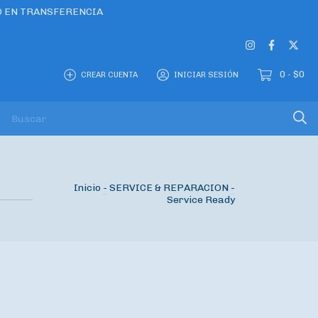
O EN TRANSFERENCIA
0
$0
CREAR CUENTA
INICIAR SESIÓN
-
Inicio
-
SERVICE & REPARACION
-
Service Ready