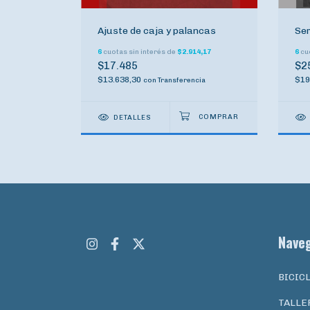
Ajuste de caja y palancas
Ser
5,83
6
cuotas sin interés de
$2.914,17
6
cuo
$17.485
$2
$13.638,30
$19
cia
con
Transferencia
DETALLES
Nave
BICIC
TALLE