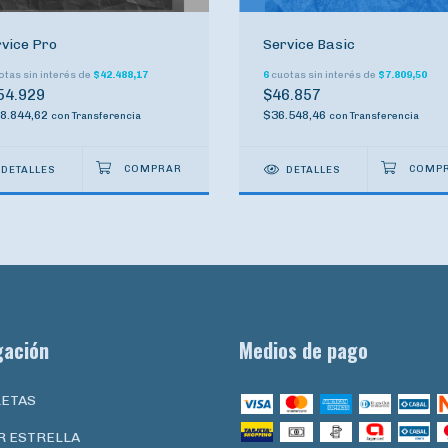
vice Pro
Service Basic
tas sin interés de
$42.488,17
6
cuotas sin interés de
$7.809,50
54.929
$46.857
8.844,62
$36.548,46
con
Transferencia
con
Transferencia
DETALLES
DETALLES
gación
Medios de pago
LETAS
R ESTRELLA