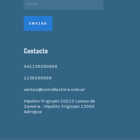
Contacto
541136290868
1136290868
ventas@estrellastore.com.ar
Hipolito Yrigoyen 10213 Lomas de
Zamora - Hipolito Yrigoyen 13002
Adrogue