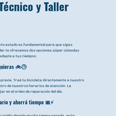
 Técnico y Taller
ecto estado es fundamental para que sigas
ller te ofrecemos dos opciones súper cómodas
 adapte a tus tiempos:
quieras 🚲🕒
previa. Traé tu bicicleta directamente a nuestro
ntro de nuestros horarios de atención. La
ar en el orden de reparación del día.
ario y ahorrá tiempo 📅⚡
y no podés dejarla mucho tiempo parada, ¡esta