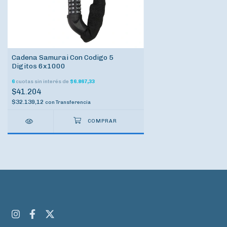
Cadena Samurai Con Codigo 5
Digitos 6x1000
6
cuotas sin interés de
$6.867,33
$41.204
$32.139,12
con
Transferencia