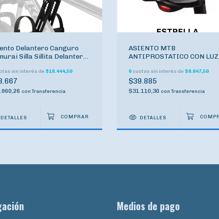
ento Delantero Canguro
ASIENTO MTB
urai Silla Sillita Delantera
ANTIPROSTATICO CON LUZ
Cuadro
LED USB INCORPORADA GE
tas sin interés de
$16.444,50
6
cuotas sin interés de
$6.647,50
8.667
$39.885
.960,26
$31.110,30
con
Transferencia
con
Transferencia
DETALLES
DETALLES
gación
Medios de pago