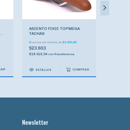
ASIENTO FIXIE TOPMEGA
ASIENTO
TACHAS
ELASTO
L
6
cuotas sin interés de
$3.933,83
6
cuotas sin
$23.603
$44.704
$18.410,34
$34.869,1
con
Transferencia
DETALLES
COMPRAR
Newsletter