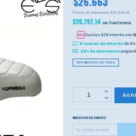
$26.663
Precio sin impuestos
$22.035,54
$20.797,14
con
Transferencia
Cuotas SIN interés con
6
cuotas sin interés
de
$4
22% de descuento
pagando
VER MEDIOS DE PAGO
MEDIOS DE ENVÍO