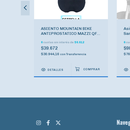
TOPMEGA
ASIENTO MOUNTAIN BIKE
Asi
230MM
ANTIPROSTATICO MAZZI QF-
Sam
3209 CITY
Al 
0,67
6
cuotas sin interés de
$6.612
6
cuo
$39.672
$9
$30.944,16
$76
cia
con
Transferencia
DETALLES
Nave