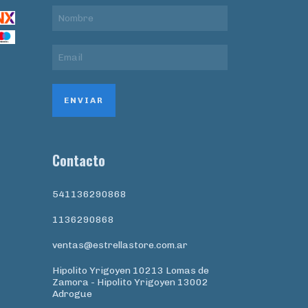
Contacto
541136290868
1136290868
ventas@estrellastore.com.ar
Hipolito Yrigoyen 10213 Lomas de
Zamora - Hipolito Yrigoyen 13002
Adrogue