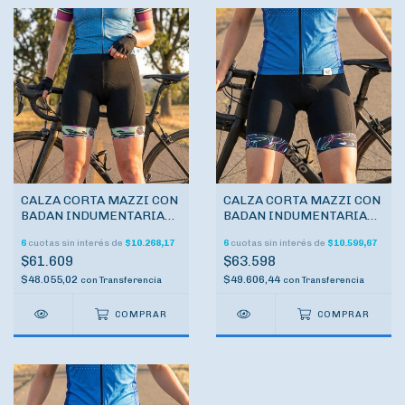
CALZA CORTA MAZZI CON
CALZA CORTA MAZZI CON
BADAN INDUMENTARIA
BADAN INDUMENTARIA
CICLISMO
CICLISMO
6
cuotas sin interés de
$10.268,17
6
cuotas sin interés de
$10.599,67
$61.609
$63.598
$48.055,02
$49.606,44
con
Transferencia
con
Transferencia
COMPRAR
COMPRAR