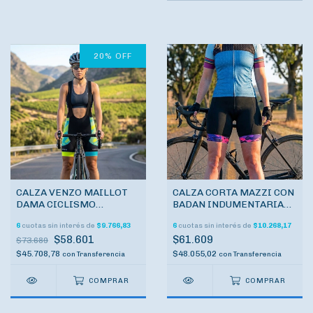
20
%
OFF
CALZA VENZO MAILLOT
CALZA CORTA MAZZI CON
DAMA CICLISMO
BADAN INDUMENTARIA
INDUMENTARIA
CICLISMO
6
cuotas sin interés de
$9.766,83
6
cuotas sin interés de
$10.268,17
$58.601
$61.609
$73.689
$45.708,78
$48.055,02
con
Transferencia
con
Transferencia
COMPRAR
COMPRAR