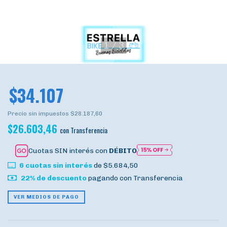
1
/
3
$34.107
Precio sin impuestos
$28.187,60
$26.603,46
con
Transferencia
Cuotas SIN interés con
DÉBITO
6
cuotas sin interés
de
$5.684,50
22% de descuento
pagando con Transferencia
VER MEDIOS DE PAGO