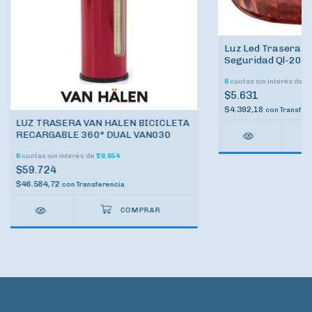
Luz Led Trasera Ma
Seguridad Ql-201
6
cuotas sin interés de
$
$5.631
$4.392,18
con
Transfer
LUZ TRASERA VAN HALEN BICICLETA
RECARGABLE 360° DUAL VAN030
6
cuotas sin interés de
$9.954
$59.724
$46.584,72
con
Transferencia